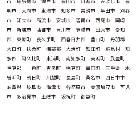
市 尾張旭市 瀬戸市 豊田市 日進市 みよし市 豊
明市 大府市 東海市 知多市 常滑市 半田市 刈谷
市 知立市 高浜市 安城市 碧南市 西尾市 岡崎
市 新城市 蒲郡市 豊川市 豊橋市 田原市 愛知
郡 東郷町 長久手町 西春日井郡 豊山町 丹羽郡
大口町 扶桑町 海部郡 大治町 蟹江町 飛島村 知
多郡 阿久比町 東浦町 南知多町 美浜町 武豊町
幡豆郡 一色町 吉良町 幡豆町 幸田町 三重県 木
曽岬町 朝日町 川越町 長島町 桑名市 四日市市
岐阜県 岐阜市 海津市 各務原市 美濃加茂市 可児
市 多治見市 土岐市 坂祝町 御嵩町