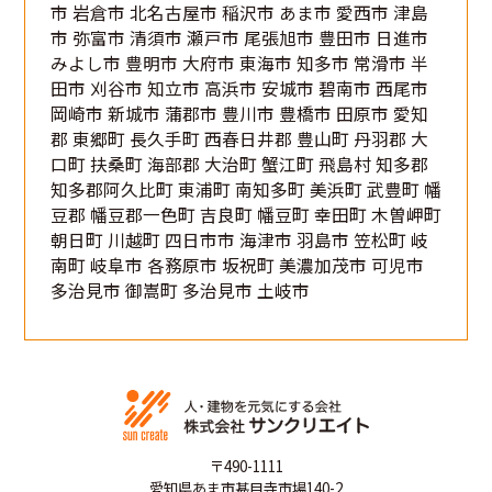
市 岩倉市 北名古屋市 稲沢市 あま市 愛西市 津島
市 弥富市 清須市 瀬戸市 尾張旭市 豊田市 日進市
みよし市 豊明市 大府市 東海市 知多市 常滑市 半
田市 刈谷市 知立市 高浜市 安城市 碧南市 西尾市
岡崎市 新城市 蒲郡市 豊川市 豊橋市 田原市 愛知
郡 東郷町 長久手町 西春日井郡 豊山町 丹羽郡 大
口町 扶桑町 海部郡 大治町 蟹江町 飛島村 知多郡
知多郡阿久比町 東浦町 南知多町 美浜町 武豊町 幡
豆郡 幡豆郡一色町 吉良町 幡豆町 幸田町 木曽岬町
朝日町 川越町 四日市市 海津市 羽島市 笠松町 岐
南町 岐阜市 各務原市 坂祝町 美濃加茂市 可児市
多治見市 御嵩町 多治見市 土岐市
〒490-1111
愛知県あま市甚目寺市場140-2