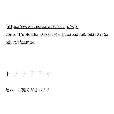
https://www.suncreate1972.co.jp/wp-
content/uploads/2019/12/431bab36adda95583d2775a
5d9799fcc.mp4
↑ ↑ ↑ ↑ ↑ ↑
是非、ご覧ください！！