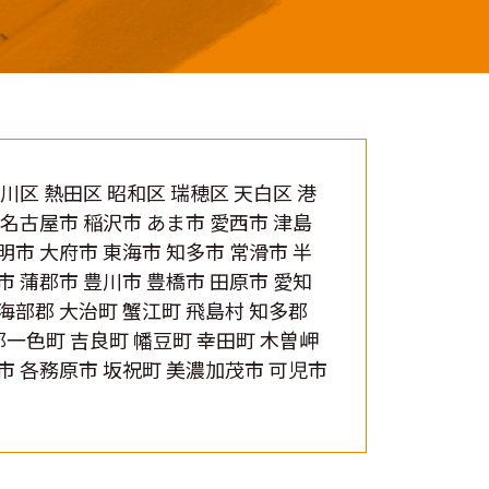
中川区 熱田区 昭和区 瑞穂区 天白区 港
北名古屋市 稲沢市 あま市 愛西市 津島
明市 大府市 東海市 知多市 常滑市 半
市 蒲郡市 豊川市 豊橋市 田原市 愛知
 海部郡 大治町 蟹江町 飛島村 知多郡
郡一色町 吉良町 幡豆町 幸田町 木曽岬
阜市 各務原市 坂祝町 美濃加茂市 可児市