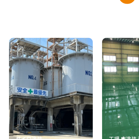
サイロ塗装
工場 床塗装