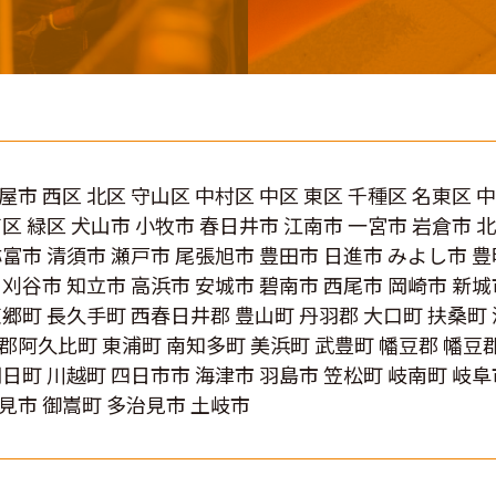
屋市 西区 北区 守山区 中村区 中区 東区 千種区 名東区 
南区 緑区 犬山市 小牧市 春日井市 江南市 一宮市 岩倉市 
弥富市 清須市 瀬戸市 尾張旭市 豊田市 日進市 みよし市 豊
 刈谷市 知立市 高浜市 安城市 碧南市 西尾市 岡崎市 新城
東郷町 長久手町 西春日井郡 豊山町 丹羽郡 大口町 扶桑町
郡阿久比町 東浦町 南知多町 美浜町 武豊町 幡豆郡 幡豆
朝日町 川越町 四日市市 海津市 羽島市 笠松町 岐南町 岐
見市 御嵩町 多治見市 土岐市