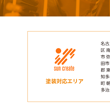
名古
区 
市 
田市
郡 
知多
塗装対応エリア
町 
多治