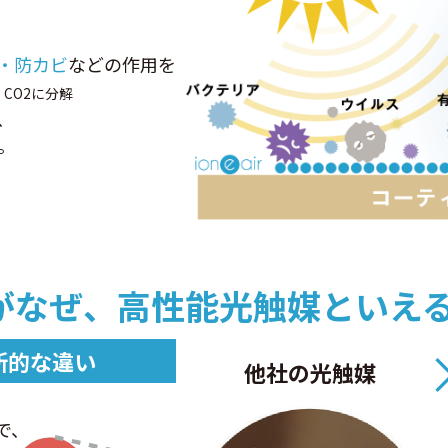
・防カビ
などの作用を
CO2に分解
、
。
がなぜ、
高性能光触媒といえる
新的な違い
他社の光触媒
で、