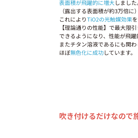
表面積が飛躍的に増大
しました
（露出する表面積が約3万倍に
これにより
TiO2の光触媒効果
を
【理論通りの性能】で最大限引
できるようになり、性能が飛躍
またチタン溶液であるにも関わ
ほぼ
無色化に成功
しています。
吹き付けるだけなので