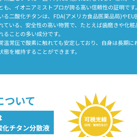
とも、イオニアミストプロが誇る高い信頼性の証明です
いる二酸化チタンは、FDA(アメリカ食品医薬品局)やE
れている、安全性の高い物質で、たとえば歯磨きや化粧
れることの多い成分です。
常温常圧で酸素に触れても安定しており、自身は長期に
状態を維持することができます。
について
は
酸化チタン分散液