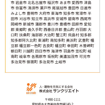
市 岩倉市 北名古屋市 稲沢市 あま市 愛西市 津島
市 弥富市 清須市 瀬戸市 尾張旭市 豊田市 日進市
みよし市 豊明市 大府市 東海市 知多市 常滑市 半
田市 刈谷市 知立市 高浜市 安城市 碧南市 西尾市
岡崎市 新城市 蒲郡市 豊川市 豊橋市 田原市 愛知
郡 東郷町 長久手町 西春日井郡 豊山町 丹羽郡 大
口町 扶桑町 海部郡 大治町 蟹江町 飛島村 知多郡
知多郡阿久比町 東浦町 南知多町 美浜町 武豊町 幡
豆郡 幡豆郡一色町 吉良町 幡豆町 幸田町 木曽岬町
朝日町 川越町 四日市市 海津市 羽島市 笠松町 岐
南町 岐阜市 各務原市 坂祝町 美濃加茂市 可児市
多治見市 御嵩町 多治見市 土岐市
〒490-1111
愛知県あま市甚目寺市場140-2