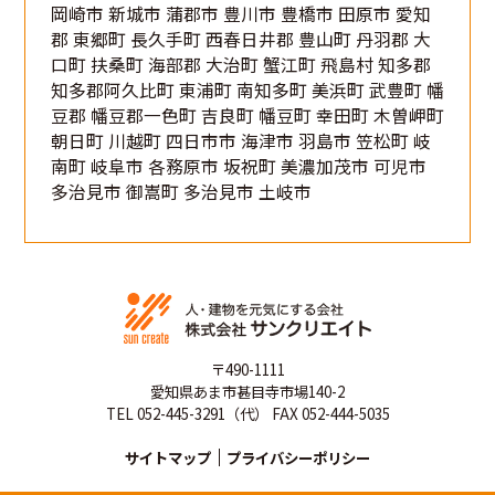
岡崎市 新城市 蒲郡市 豊川市 豊橋市 田原市 愛知
郡 東郷町 長久手町 西春日井郡 豊山町 丹羽郡 大
口町 扶桑町 海部郡 大治町 蟹江町 飛島村 知多郡
知多郡阿久比町 東浦町 南知多町 美浜町 武豊町 幡
豆郡 幡豆郡一色町 吉良町 幡豆町 幸田町 木曽岬町
朝日町 川越町 四日市市 海津市 羽島市 笠松町 岐
南町 岐阜市 各務原市 坂祝町 美濃加茂市 可児市
多治見市 御嵩町 多治見市 土岐市
〒490-1111
愛知県あま市甚目寺市場140-2
TEL 052-445-3291（代） FAX 052-444-5035
サイトマップ
プライバシーポリシー