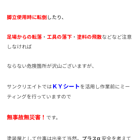
脚立使用時に転倒
したり
、
足場からの転落
・
工具の落下
・
塗料の飛散
などなど注意
しなければ
ならない危険箇所が沢山ございますが、
ＫＹシート
サンクリエイトでは
を活用し作業前にミー
ティングを行っていますので
無事故無災害！
です。
α
塗装屋として仕事は出来て当然。
プラス
安全を考えて