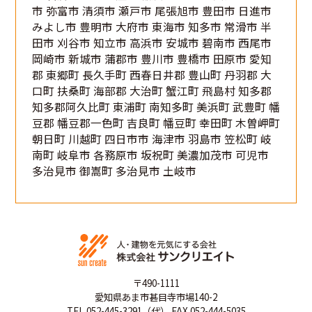
市 弥富市 清須市 瀬戸市 尾張旭市 豊田市 日進市
みよし市 豊明市 大府市 東海市 知多市 常滑市 半
田市 刈谷市 知立市 高浜市 安城市 碧南市 西尾市
岡崎市 新城市 蒲郡市 豊川市 豊橋市 田原市 愛知
郡 東郷町 長久手町 西春日井郡 豊山町 丹羽郡 大
口町 扶桑町 海部郡 大治町 蟹江町 飛島村 知多郡
知多郡阿久比町 東浦町 南知多町 美浜町 武豊町 幡
豆郡 幡豆郡一色町 吉良町 幡豆町 幸田町 木曽岬町
朝日町 川越町 四日市市 海津市 羽島市 笠松町 岐
南町 岐阜市 各務原市 坂祝町 美濃加茂市 可児市
多治見市 御嵩町 多治見市 土岐市
〒490-1111
愛知県あま市甚目寺市場140-2
TEL 052-445-3291（代） FAX 052-444-5035