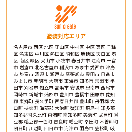
塗装対応エリア
名古屋市 西区 北区 守山区 中村区 中区 東区 千種
区 名東区 中川区 熱田区 昭和区 瑞穂区 天白区 港
区 南区 緑区 犬山市 小牧市 春日井市 江南市 一宮
市 岩倉市 北名古屋市 稲沢市 あま市 愛西市 津島
市 弥富市 清須市 瀬戸市 尾張旭市 豊田市 日進市
みよし市 豊明市 大府市 東海市 知多市 常滑市 半
田市 刈谷市 知立市 高浜市 安城市 碧南市 西尾市
岡崎市 新城市 蒲郡市 豊川市 豊橋市 田原市 愛知
郡 東郷町 長久手町 西春日井郡 豊山町 丹羽郡 大
口町 扶桑町 海部郡 大治町 蟹江町 飛島村 知多郡
知多郡阿久比町 東浦町 南知多町 美浜町 武豊町 幡
豆郡 幡豆郡一色町 吉良町 幡豆町 幸田町 木曽岬町
朝日町 川越町 四日市市 海津市 羽島市 笠松町 岐