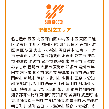
塗装対応エリア
名古屋市 西区 北区 守山区 中村区 中区 東区 千種
区 名東区 中川区 熱田区 昭和区 瑞穂区 天白区 港
区 南区 緑区 犬山市 小牧市 春日井市 江南市 一宮
市 岩倉市 北名古屋市 稲沢市 あま市 愛西市 津島
市 弥富市 清須市 瀬戸市 尾張旭市 豊田市 日進市
みよし市 豊明市 大府市 東海市 知多市 常滑市 半
田市 刈谷市 知立市 高浜市 安城市 碧南市 西尾市
岡崎市 新城市 蒲郡市 豊川市 豊橋市 田原市 愛知
郡 東郷町 長久手町 西春日井郡 豊山町 丹羽郡 大
口町 扶桑町 海部郡 大治町 蟹江町 飛島村 知多郡
知多郡阿久比町 東浦町 南知多町 美浜町 武豊町 幡
豆郡 幡豆郡一色町 吉良町 幡豆町 幸田町 木曽岬町
朝日町 川越町 四日市市 海津市 羽島市 笠松町 岐