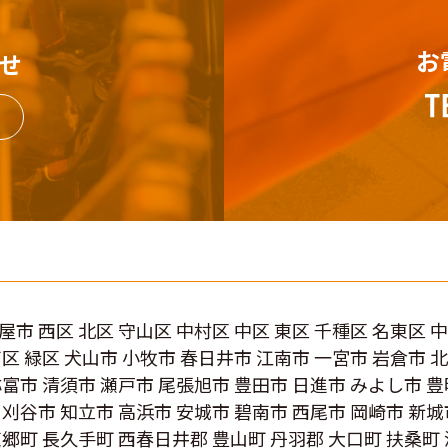
お
せ
屋市 西区 北区 守山区 中村区 中区 東区 千種区 名東区 
南区 緑区 犬山市 小牧市 春日井市 江南市 一宮市 岩倉市 
弥富市 清須市 瀬戸市 尾張旭市 豊田市 日進市 みよし市 豊
 刈谷市 知立市 高浜市 安城市 碧南市 西尾市 岡崎市 新城
東郷町 長久手町 西春日井郡 豊山町 丹羽郡 大口町 扶桑町