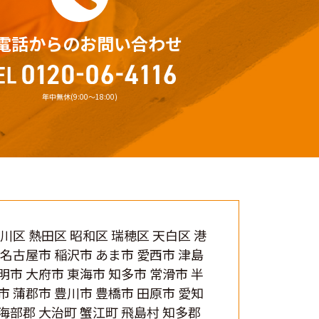
電話からのお問い合わせ
年中無休(9:00〜18:00)
中川区 熱田区 昭和区 瑞穂区 天白区 港
北名古屋市 稲沢市 あま市 愛西市 津島
明市 大府市 東海市 知多市 常滑市 半
市 蒲郡市 豊川市 豊橋市 田原市 愛知
 海部郡 大治町 蟹江町 飛島村 知多郡