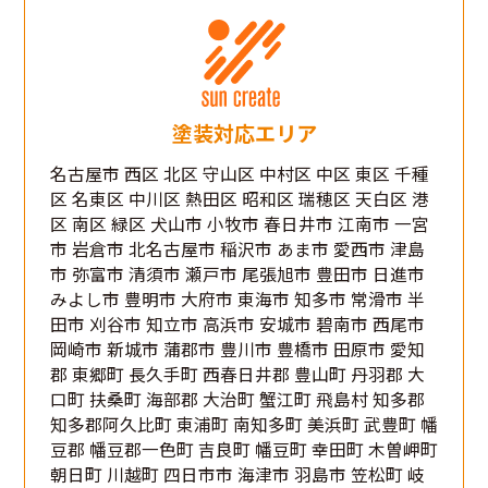
塗装対応エリア
名古屋市 西区 北区 守山区 中村区 中区 東区 千種
区 名東区 中川区 熱田区 昭和区 瑞穂区 天白区 港
区 南区 緑区 犬山市 小牧市 春日井市 江南市 一宮
市 岩倉市 北名古屋市 稲沢市 あま市 愛西市 津島
市 弥富市 清須市 瀬戸市 尾張旭市 豊田市 日進市
みよし市 豊明市 大府市 東海市 知多市 常滑市 半
田市 刈谷市 知立市 高浜市 安城市 碧南市 西尾市
岡崎市 新城市 蒲郡市 豊川市 豊橋市 田原市 愛知
郡 東郷町 長久手町 西春日井郡 豊山町 丹羽郡 大
口町 扶桑町 海部郡 大治町 蟹江町 飛島村 知多郡
知多郡阿久比町 東浦町 南知多町 美浜町 武豊町 幡
豆郡 幡豆郡一色町 吉良町 幡豆町 幸田町 木曽岬町
朝日町 川越町 四日市市 海津市 羽島市 笠松町 岐