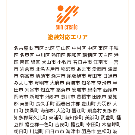
塗装対応エリア
名古屋市 西区 北区 守山区 中村区 中区 東区 千種
区 名東区 中川区 熱田区 昭和区 瑞穂区 天白区 港
区 南区 緑区 犬山市 小牧市 春日井市 江南市 一宮
市 岩倉市 北名古屋市 稲沢市 あま市 愛西市 津島
市 弥富市 清須市 瀬戸市 尾張旭市 豊田市 日進市
みよし市 豊明市 大府市 東海市 知多市 常滑市 半
田市 刈谷市 知立市 高浜市 安城市 碧南市 西尾市
岡崎市 新城市 蒲郡市 豊川市 豊橋市 田原市 愛知
郡 東郷町 長久手町 西春日井郡 豊山町 丹羽郡 大
口町 扶桑町 海部郡 大治町 蟹江町 飛島村 知多郡
知多郡阿久比町 東浦町 南知多町 美浜町 武豊町 幡
豆郡 幡豆郡一色町 吉良町 幡豆町 幸田町 木曽岬町
朝日町 川越町 四日市市 海津市 羽島市 笠松町 岐