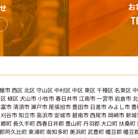
お
せ
屋市 西区 北区 守山区 中村区 中区 東区 千種区 名東区 
南区 緑区 犬山市 小牧市 春日井市 江南市 一宮市 岩倉市 
弥富市 清須市 瀬戸市 尾張旭市 豊田市 日進市 みよし市 豊
 刈谷市 知立市 高浜市 安城市 碧南市 西尾市 岡崎市 新城
東郷町 長久手町 西春日井郡 豊山町 丹羽郡 大口町 扶桑町
郡阿久比町 東浦町 南知多町 美浜町 武豊町 幡豆郡 幡豆