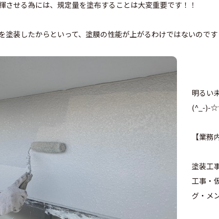
揮させる為には、規定量を塗布することは大変重要です！！
を塗装したからといって、塗膜の性能が上がるわけではないのです
明るい
(^_-
【業務
塗装工
工事・
グ・メ