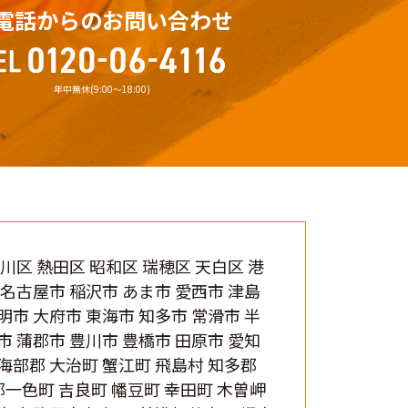
電話からのお問い合わせ
年中無休(9:00〜18:00)
中川区 熱田区 昭和区 瑞穂区 天白区 港
北名古屋市 稲沢市 あま市 愛西市 津島
明市 大府市 東海市 知多市 常滑市 半
市 蒲郡市 豊川市 豊橋市 田原市 愛知
 海部郡 大治町 蟹江町 飛島村 知多郡
郡一色町 吉良町 幡豆町 幸田町 木曽岬