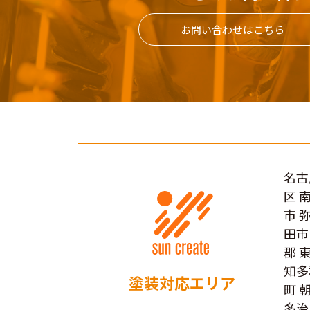
お問い合わせはこちら
名古
区 
市 
田市
郡 
知多
塗装対応エリア
町 
多治