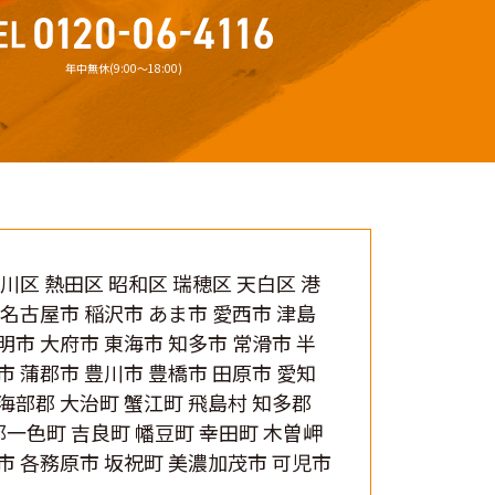
年中無休(9:00〜18:00)
中川区 熱田区 昭和区 瑞穂区 天白区 港
北名古屋市 稲沢市 あま市 愛西市 津島
明市 大府市 東海市 知多市 常滑市 半
市 蒲郡市 豊川市 豊橋市 田原市 愛知
 海部郡 大治町 蟹江町 飛島村 知多郡
郡一色町 吉良町 幡豆町 幸田町 木曽岬
阜市 各務原市 坂祝町 美濃加茂市 可児市