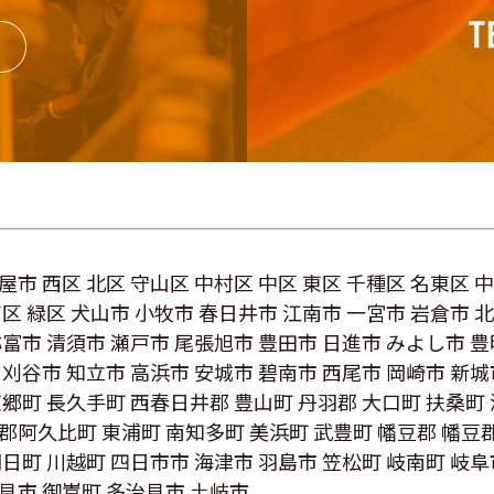
屋市 西区 北区 守山区 中村区 中区 東区 千種区 名東区 
南区 緑区 犬山市 小牧市 春日井市 江南市 一宮市 岩倉市 
弥富市 清須市 瀬戸市 尾張旭市 豊田市 日進市 みよし市 豊
 刈谷市 知立市 高浜市 安城市 碧南市 西尾市 岡崎市 新城
東郷町 長久手町 西春日井郡 豊山町 丹羽郡 大口町 扶桑町
郡阿久比町 東浦町 南知多町 美浜町 武豊町 幡豆郡 幡豆
朝日町 川越町 四日市市 海津市 羽島市 笠松町 岐南町 岐
見市 御嵩町 多治見市 土岐市