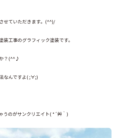
せていただきます。(^^)/
塗装工事のグラフィック塗装です。
？(^^♪
んですよ( ;∀;)
うのがサンクリエイト( *´艸｀)