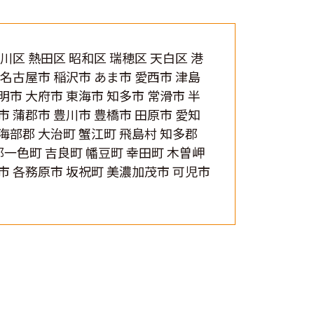
中川区 熱田区 昭和区 瑞穂区 天白区 港
北名古屋市 稲沢市 あま市 愛西市 津島
明市 大府市 東海市 知多市 常滑市 半
市 蒲郡市 豊川市 豊橋市 田原市 愛知
 海部郡 大治町 蟹江町 飛島村 知多郡
郡一色町 吉良町 幡豆町 幸田町 木曽岬
阜市 各務原市 坂祝町 美濃加茂市 可児市