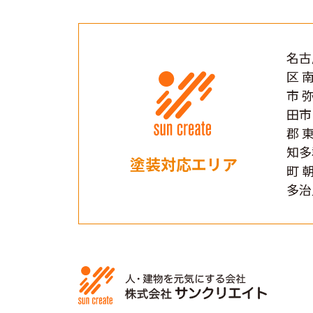
名古
区 
市 
田市
郡 
知多
塗装対応エリア
町 
多治