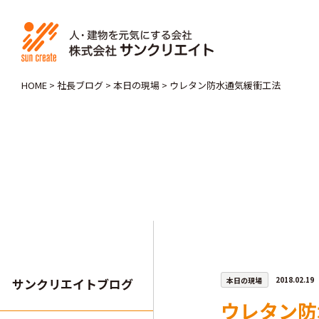
HOME
>
社長ブログ
>
本日の現場
>
ウレタン防水通気緩衝工法
本日の現場
2018.02.19
サンクリエイトブログ
ウレタン防