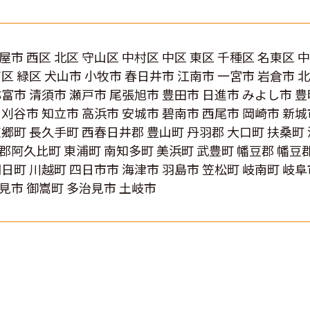
屋市 西区 北区 守山区 中村区 中区 東区 千種区 名東区 
南区 緑区 犬山市 小牧市 春日井市 江南市 一宮市 岩倉市 
弥富市 清須市 瀬戸市 尾張旭市 豊田市 日進市 みよし市 豊
 刈谷市 知立市 高浜市 安城市 碧南市 西尾市 岡崎市 新城
東郷町 長久手町 西春日井郡 豊山町 丹羽郡 大口町 扶桑町
郡阿久比町 東浦町 南知多町 美浜町 武豊町 幡豆郡 幡豆
朝日町 川越町 四日市市 海津市 羽島市 笠松町 岐南町 岐
見市 御嵩町 多治見市 土岐市