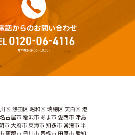
電話からのお問い合わせ
年中無休(9:00〜18:00)
中川区 熱田区 昭和区 瑞穂区 天白区 港
北名古屋市 稲沢市 あま市 愛西市 津島
明市 大府市 東海市 知多市 常滑市 半
市 蒲郡市 豊川市 豊橋市 田原市 愛知