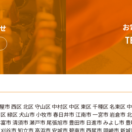
お
せ
屋市 西区 北区 守山区 中村区 中区 東区 千種区 名東区 
南区 緑区 犬山市 小牧市 春日井市 江南市 一宮市 岩倉市 
弥富市 清須市 瀬戸市 尾張旭市 豊田市 日進市 みよし市 豊
 刈谷市 知立市 高浜市 安城市 碧南市 西尾市 岡崎市 新城