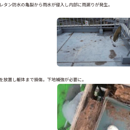
レタン防水の亀裂から雨水が侵入し内部に雨漏りが発生。
を放置し躯体まで損傷。下地補強が必要に。