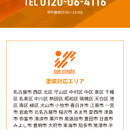
年中無休(9:00〜18:00)
塗装対応エリア
名古屋市 西区 北区 守山区 中村区 中区 東区 千種
区 名東区 中川区 熱田区 昭和区 瑞穂区 天白区 港
区 南区 緑区 犬山市 小牧市 春日井市 江南市 一宮
市 岩倉市 北名古屋市 稲沢市 あま市 愛西市 津島
市 弥富市 清須市 瀬戸市 尾張旭市 豊田市 日進市
みよし市 豊明市 大府市 東海市 知多市 常滑市 半