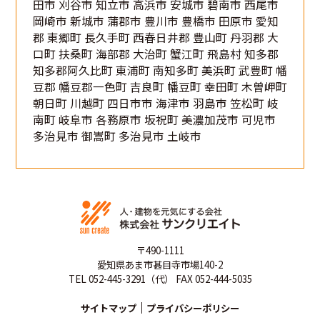
田市 刈谷市 知立市 高浜市 安城市 碧南市 西尾市
岡崎市 新城市 蒲郡市 豊川市 豊橋市 田原市 愛知
郡 東郷町 長久手町 西春日井郡 豊山町 丹羽郡 大
口町 扶桑町 海部郡 大治町 蟹江町 飛島村 知多郡
知多郡阿久比町 東浦町 南知多町 美浜町 武豊町 幡
豆郡 幡豆郡一色町 吉良町 幡豆町 幸田町 木曽岬町
朝日町 川越町 四日市市 海津市 羽島市 笠松町 岐
南町 岐阜市 各務原市 坂祝町 美濃加茂市 可児市
多治見市 御嵩町 多治見市 土岐市
〒490-1111
愛知県あま市甚目寺市場140-2
TEL 052-445-3291（代） FAX 052-444-5035
サイトマップ
プライバシーポリシー