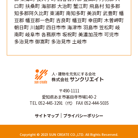
口町 扶桑町 海部郡 大治町 蟹江町 飛島村 知多郡
知多郡阿久比町 東浦町 南知多町 美浜町 武豊町 幡
豆郡 幡豆郡一色町 吉良町 幡豆町 幸田町 木曽岬町
朝日町 川越町 四日市市 海津市 羽島市 笠松町 岐
南町 岐阜市 各務原市 坂祝町 美濃加茂市 可児市
多治見市 御嵩町 多治見市 土岐市
〒490-1111
愛知県あま市甚目寺市場140-2
TEL 052-445-3291（代） FAX 052-444-5035
サイトマップ
プライバシーポリシー
Copyright © 2023 SUN CREATE CO.,LTD. All Rights Reserved.