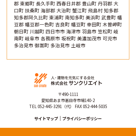
郡 東郷町 長久手町 西春日井郡 豊山町 丹羽郡 大
口町 扶桑町 海部郡 大治町 蟹江町 飛島村 知多郡
知多郡阿久比町 東浦町 南知多町 美浜町 武豊町 幡
豆郡 幡豆郡一色町 吉良町 幡豆町 幸田町 木曽岬町
朝日町 川越町 四日市市 海津市 羽島市 笠松町 岐
南町 岐阜市 各務原市 坂祝町 美濃加茂市 可児市
多治見市 御嵩町 多治見市 土岐市
〒490-1111
愛知県あま市甚目寺市場140-2
TEL 052-445-3291（代） FAX 052-444-5035
サイトマップ
プライバシーポリシー