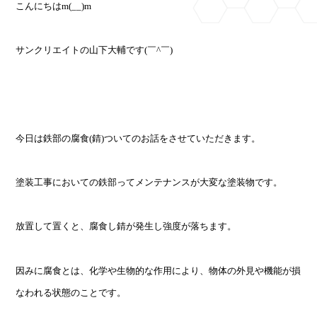
こんにちはm(__)m
サンクリエイトの山下大輔です(￣^￣)ゞ
今日は鉄部の腐食(錆)ついてのお話をさせていただきます。
塗装工事においての鉄部ってメンテナンスが大変な塗装物です。
放置して置くと、腐食し錆が発生し強度が落ちます。
因みに腐食とは、化学や生物的な作用により、物体の外見や機能が損
なわれる状態のことです。