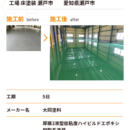
工場 床塗装 瀬戸市
愛知県瀬戸市
施工前
施工後
before
after
工期
5日
メーカー名
大同塗料
厚膜2液型低粘度ハイビルドエポキシ
樹脂系塗装