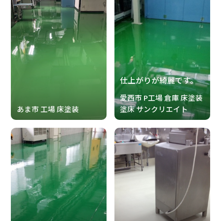
仕上がりが綺麗です。
愛西市 P工場 倉庫 床塗装
あま市 工場 床塗装
塗床 サンクリエイト