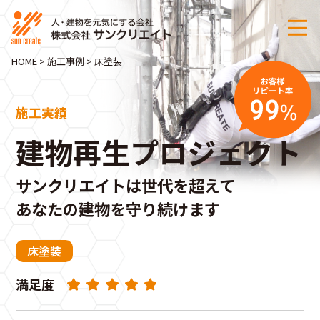
HOME
>
施工事例
>
床塗装
施工実績
建物再生プロジェクト
サンクリエイトは世代を超えて
あなたの建物を守り続けます
床塗装
満足度