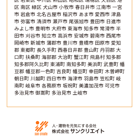
区 南区 緑区 犬山市 小牧市 春日井市 江南市 一宮
市 岩倉市 北名古屋市 稲沢市 あま市 愛西市 津島
市 弥富市 清須市 瀬戸市 尾張旭市 豊田市 日進市
みよし市 豊明市 大府市 東海市 知多市 常滑市 半
田市 刈谷市 知立市 高浜市 安城市 碧南市 西尾市
岡崎市 新城市 蒲郡市 豊川市 豊橋市 田原市 愛知
郡 東郷町 長久手町 西春日井郡 豊山町 丹羽郡 大
口町 扶桑町 海部郡 大治町 蟹江町 飛島村 知多郡
知多郡阿久比町 東浦町 南知多町 美浜町 武豊町 幡
豆郡 幡豆郡一色町 吉良町 幡豆町 幸田町 木曽岬町
朝日町 川越町 四日市市 海津市 羽島市 笠松町 岐
南町 岐阜市 各務原市 坂祝町 美濃加茂市 可児市
多治見市 御嵩町 多治見市 土岐市